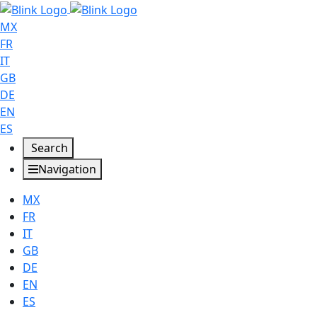
MX
FR
IT
GB
DE
EN
ES
Search
Navigation
MX
FR
IT
GB
DE
EN
ES