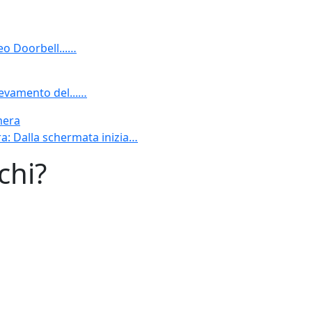
eo Doorbell...…
levamento del...…
mera
ra: Dalla schermata inizia…
chi?