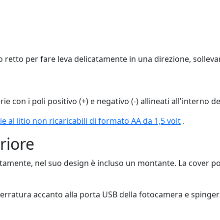
o retto per fare leva delicatamente in una direzione, sollev
e con i poli positivo (+) e negativo (-) allineati all'interno d
ie al litio non ricaricabili di formato AA da 1,5 volt
.
riore
ttamente, nel suo design è incluso un montante. La cover pos
la serratura accanto alla porta USB della fotocamera e spinge