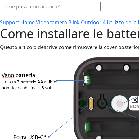
Support Home
Videocamera Blink Outdoor 4
Utilizzo della
Come installare le batt
Questo articolo descrive come rimuovere la cover posteriore