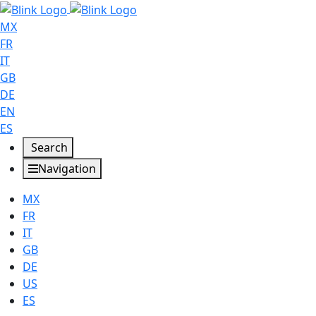
MX
FR
IT
GB
DE
EN
ES
Search
Navigation
MX
FR
IT
GB
DE
US
ES