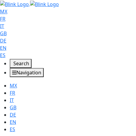
MX
FR
IT
GB
DE
EN
ES
Search
Navigation
MX
FR
IT
GB
DE
EN
ES