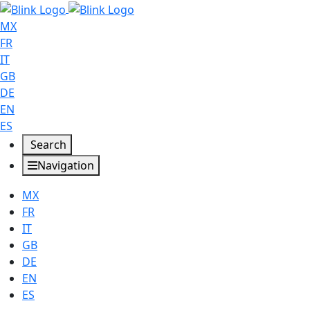
MX
FR
IT
GB
DE
EN
ES
Search
Navigation
MX
FR
IT
GB
DE
EN
ES