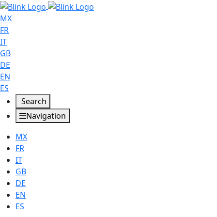
MX
FR
IT
GB
DE
EN
ES
Search
Navigation
MX
FR
IT
GB
DE
EN
ES