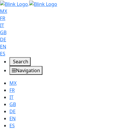
MX
FR
IT
GB
DE
EN
ES
Search
Navigation
MX
FR
IT
GB
DE
EN
ES