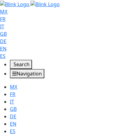
MX
FR
IT
GB
DE
EN
ES
Search
Navigation
MX
FR
IT
GB
DE
EN
ES