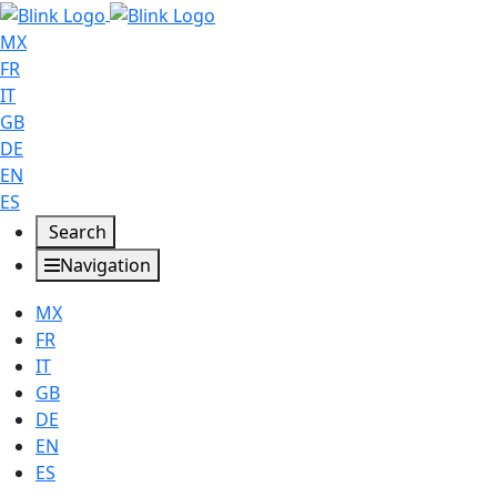
MX
FR
IT
GB
DE
EN
ES
Search
Navigation
MX
FR
IT
GB
DE
EN
ES