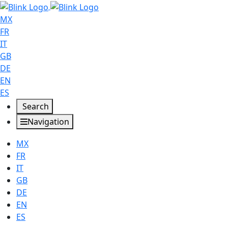
MX
FR
IT
GB
DE
EN
ES
Search
Navigation
MX
FR
IT
GB
DE
EN
ES