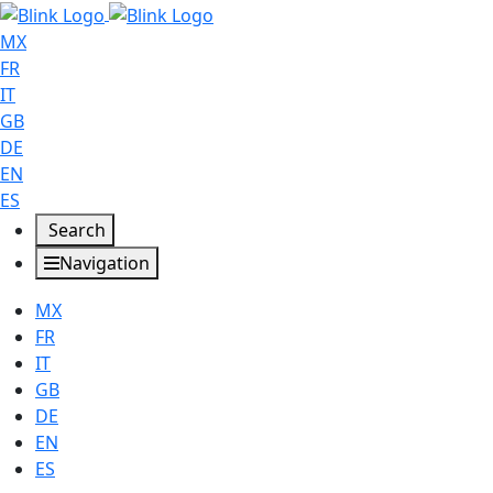
MX
FR
IT
GB
DE
EN
ES
Search
Navigation
MX
FR
IT
GB
DE
EN
ES