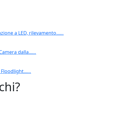
azione a LED, rilevamento...…
Camera dalla...…
Floodlight...…
chi?