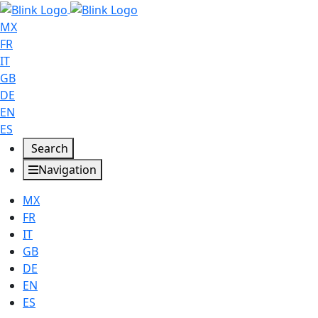
MX
FR
IT
GB
DE
EN
ES
Search
Navigation
MX
FR
IT
GB
DE
EN
ES