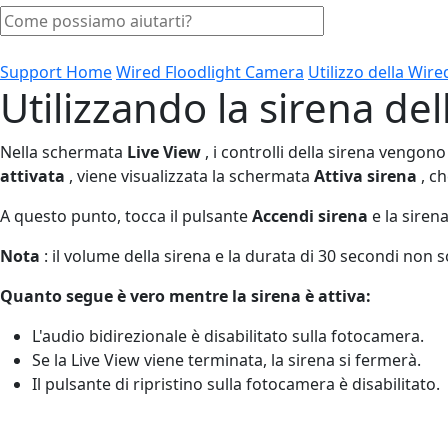
Support Home
Wired Floodlight Camera
Utilizzo della Wir
Utilizzando la sirena de
Nella schermata
Live View
, i controlli della sirena vengon
attivata
, viene visualizzata la schermata
Attiva sirena
, ch
A questo punto, tocca il pulsante
Accendi sirena
e la siren
Nota
: il volume della sirena e la durata di 30 secondi non s
Quanto segue
è vero mentre la sirena è attiva:
L'audio bidirezionale è disabilitato sulla fotocamera.
Se la Live View viene terminata, la sirena si fermerà.
Il pulsante di ripristino sulla fotocamera è disabilitato.