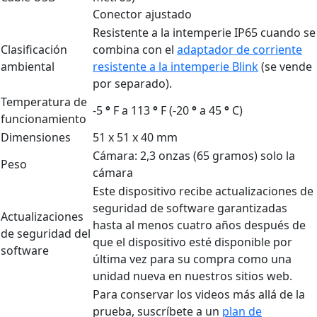
Conector ajustado
Resistente a la intemperie IP65 cuando se
Clasificación
combina con el
adaptador de corriente
ambiental
resistente a la intemperie Blink
(se vende
por separado).
Temperatura de
-5
°
F a 113
°
F (-20
°
a 45
°
C)
funcionamiento
Dimensiones
51 x 51 x 40 mm
Cámara: 2,3 onzas (65 gramos) solo la
Peso
cámara
Este dispositivo recibe actualizaciones de
seguridad de software garantizadas
Actualizaciones
hasta al menos cuatro años después de
de seguridad del
que el dispositivo esté disponible por
software
última vez para su compra como una
unidad nueva en nuestros sitios web.
Para conservar los videos más allá de la
prueba, suscríbete a un
plan de