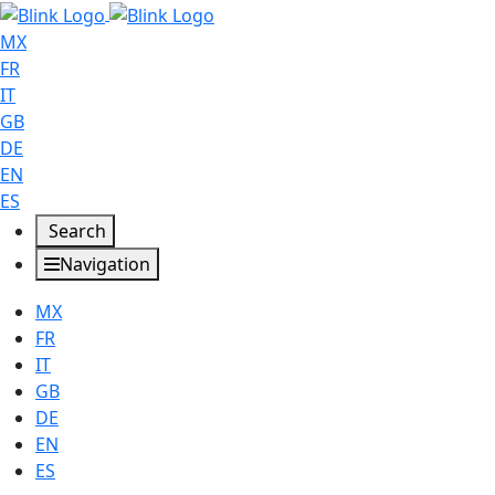
MX
FR
IT
GB
DE
EN
ES
Search
Navigation
MX
FR
IT
GB
DE
EN
ES