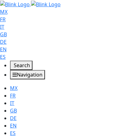
MX
FR
IT
GB
DE
EN
ES
Search
Navigation
MX
FR
IT
GB
DE
EN
ES