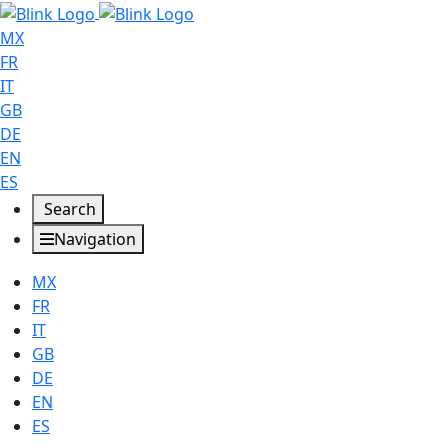
MX
FR
IT
GB
DE
EN
ES
Search
Navigation
MX
FR
IT
GB
DE
EN
ES