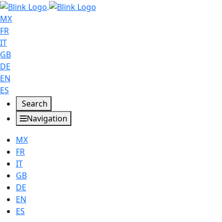
MX
FR
IT
GB
DE
EN
ES
Search
Navigation
MX
FR
IT
GB
DE
EN
ES