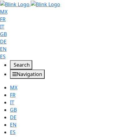
MX
FR
IT
GB
DE
EN
ES
Search
Navigation
MX
FR
IT
GB
DE
EN
ES