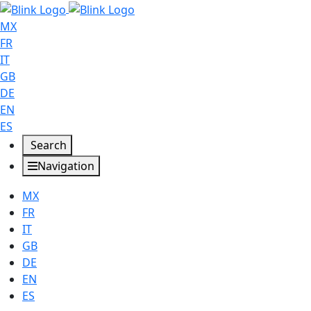
MX
FR
IT
GB
DE
EN
ES
Search
Navigation
MX
FR
IT
GB
DE
EN
ES