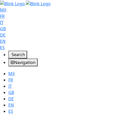
MX
FR
IT
GB
DE
EN
ES
Search
Navigation
MX
FR
IT
GB
DE
EN
ES