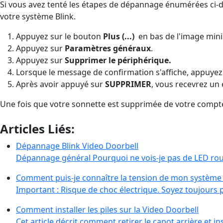
Si vous avez tenté les étapes de dépannage énumérées ci-d
votre système Blink.
Appuyez sur le bouton
Plus (...)
en bas de l'image mini
Appuyez sur
Paramètres généraux
.
Appuyez sur
Supprimer le périphérique
.
Lorsque le message de confirmation s'affiche, appuye
Après avoir appuyé sur
SUPPRIMER
, vous recevrez un
Une fois que votre sonnette est supprimée de votre compte,
Articles Liés:
Dépannage Blink Video Doorbell
Dépannage général Pourquoi ne vois-je pas de LED rou
Comment puis-je connaître la tension de mon système
Important : Risque de choc électrique. Soyez toujour
Comment installer les piles sur la Video Doorbell
Cet article décrit comment retirer le capot arrière et i