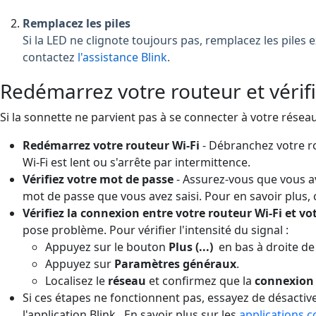
Remplacez les piles
Si la LED ne clignote toujours pas, remplacez les piles 
contactez
l'assistance Blink
.
Redémarrez votre routeur et vérif
Si la sonnette ne parvient pas à se connecter à votre résea
Redémarrez votre routeur Wi-Fi
- Débranchez votre ro
Wi-Fi est lent ou s'arrête par intermittence.
Vérifiez votre mot de passe
- Assurez-vous que vous av
mot de passe que vous avez saisi. Pour en savoir plus,
Vérifiez la connexion entre votre routeur Wi-Fi et v
pose problème. Pour vérifier l'intensité du signal :
Appuyez sur le bouton
Plus (...)
en bas à droite de
Appuyez sur
Paramètres généraux
.
Localisez le
réseau
et confirmez que la
connexion 
Si ces étapes ne fonctionnent pas, essayez de désactive
l'application Blink. En savoir plus sur les
applications co