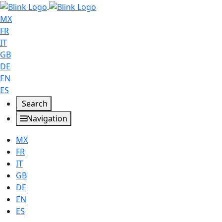
MX
FR
IT
GB
DE
EN
ES
Search
Navigation
MX
FR
IT
GB
DE
EN
ES