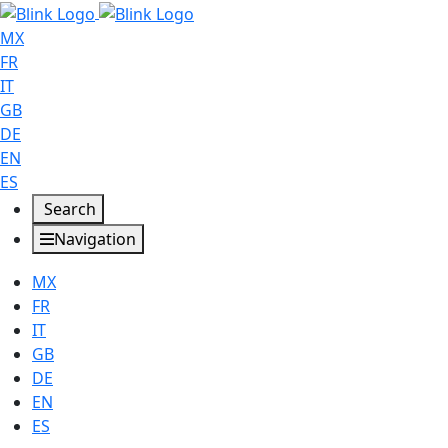
MX
FR
IT
GB
DE
EN
ES
Search
Navigation
MX
FR
IT
GB
DE
EN
ES