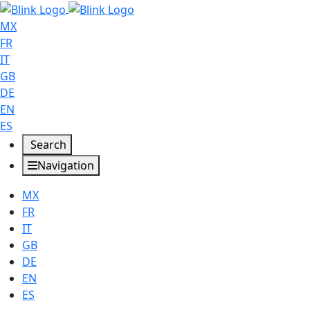
MX
FR
IT
GB
DE
EN
ES
Search
Navigation
MX
FR
IT
GB
DE
EN
ES