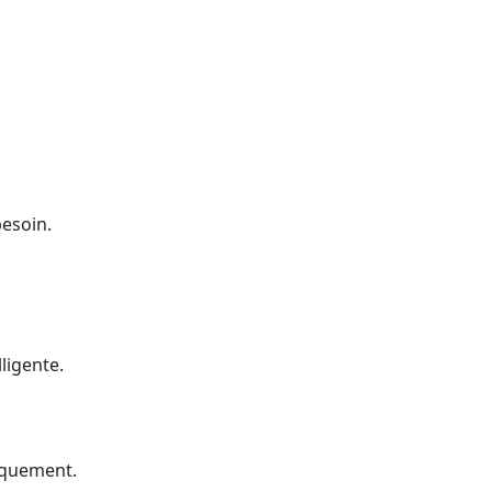
besoin.
ligente.
iquement.