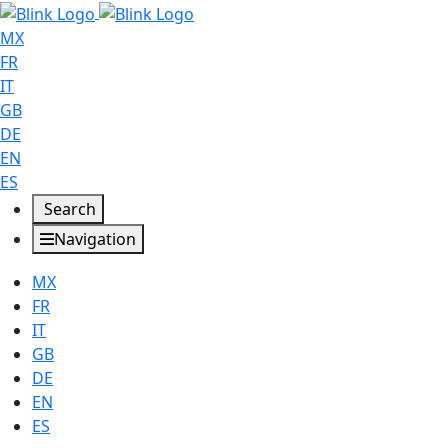
MX
FR
IT
GB
DE
EN
ES
Search
Navigation
MX
FR
IT
GB
DE
EN
ES