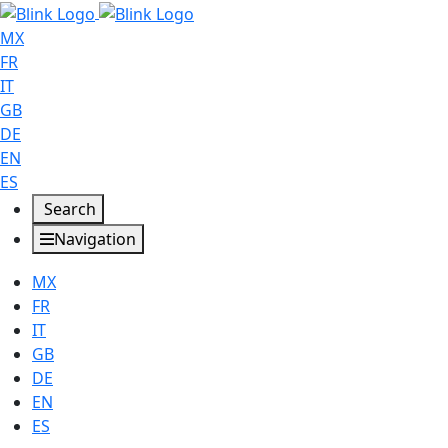
MX
FR
IT
GB
DE
EN
ES
Search
Navigation
MX
FR
IT
GB
DE
EN
ES