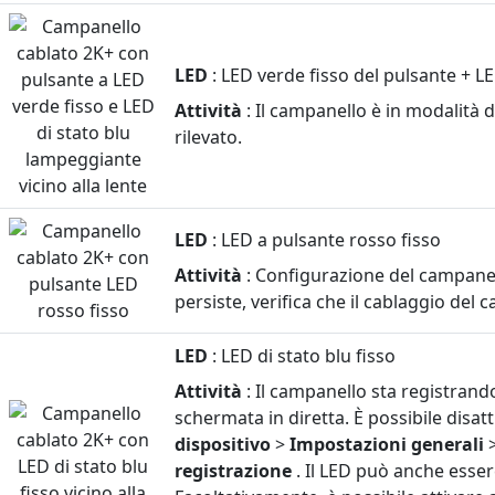
loro
significato
LED
: LED verde fisso del pulsante + LE
per
il
Attività
: Il campanello è in modalità
campanello
rilevato.
cablato
Blink
2K+
LED
: LED a pulsante rosso fisso
Attività
: Configurazione del campanell
persiste, verifica che il cablaggio del
LED
: LED di stato blu fisso
Attività
: Il campanello sta registran
schermata in diretta. È possibile disat
dispositivo
>
Impostazioni generali
registrazione
. Il LED può anche esse