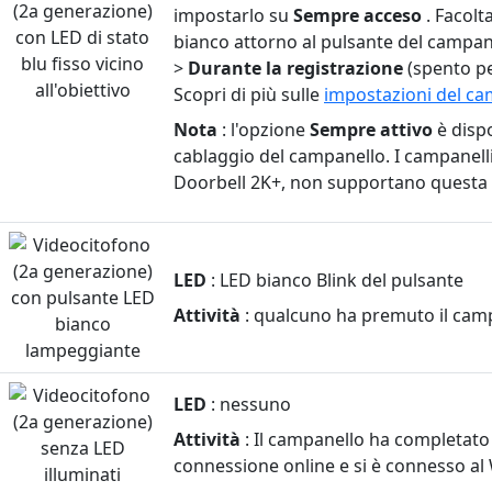
campanello
impostarlo su
Sempre acceso
. Facolt
a
bianco attorno al pulsante del campane
batteria
>
Durante la registrazione
(spento pe
2K+
Scopri di più sulle
impostazioni del ca
Nota
: l'opzione
Sempre attivo
è dispo
cablaggio del campanello. I campanelli 
Doorbell 2K+, non supportano questa
LED
: LED bianco Blink del pulsante
Attività
: qualcuno ha premuto il cam
LED
: nessuno
Attività
: Il campanello ha completato 
connessione online e si è connesso al W