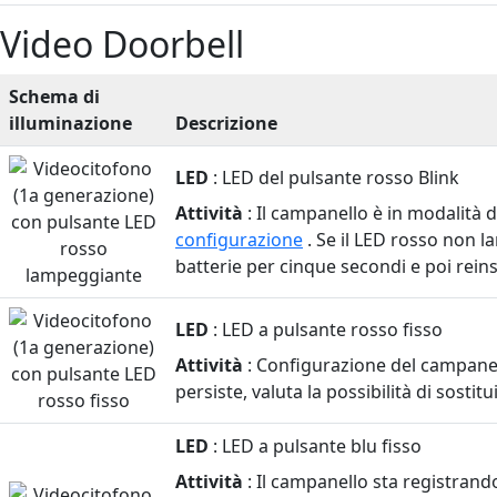
Video Doorbell
Schema di
illuminazione
Descrizione
Le
LED
: LED del pulsante rosso Blink
sequenze
luminose
Attività
: Il campanello è in modalità 
a
configurazione
. Se il LED rosso non 
LED
batterie per cinque secondi e poi reins
e
il
LED
: LED a pulsante rosso fisso
loro
Attività
: Configurazione del campanell
significato
persiste, valuta la possibilità di sostitu
per
il
LED
: LED a pulsante blu fisso
Blink
Video
Attività
: Il campanello sta registran