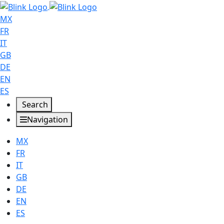
MX
FR
IT
GB
DE
EN
ES
Search
Navigation
MX
FR
IT
GB
DE
EN
ES