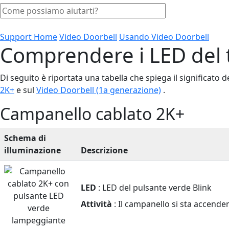
Support Home
Video Doorbell
Usando Video Doorbell
Comprendere i LED del 
Di seguito è riportata una tabella che spiega il significato d
2K+
e sul
Video Doorbell (1a generazione)
.
Campanello cablato 2K+
Schema di
illuminazione
Descrizione
Schemi
luminosi
LED
: LED del pulsante verde Blink
a
LED
Attività
: Il campanello si sta accende
e
il