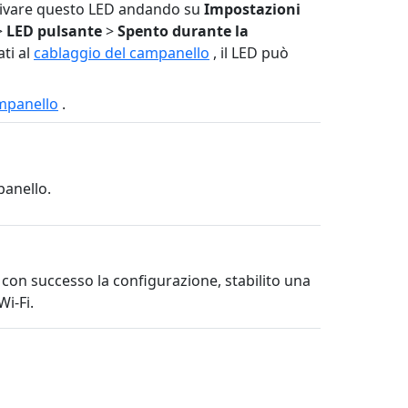
attivare questo LED andando su
Impostazioni
>
LED pulsante
>
Spento durante la
ati al
cablaggio del campanello
, il LED può
mpanello
.
panello.
con successo la configurazione, stabilito una
i-Fi.