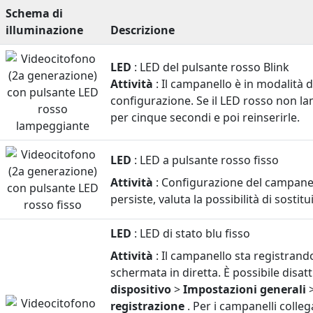
Schema di
illuminazione
Descrizione
Schemi
LED
: LED del pulsante rosso Blink
luminosi
Attività
: Il campanello è in modalità 
a
configurazione. Se il LED rosso non l
LED
per cinque secondi e poi reinserirle.
e
loro
significato
LED
: LED a pulsante rosso fisso
per
Attività
: Configurazione del campanell
il
persiste, valuta la possibilità di sostitu
Blink
Video
LED
: LED di stato blu fisso
Doorbell
(2a
Attività
: Il campanello sta registran
generazione)
schermata in diretta. È possibile disat
e
dispositivo
>
Impostazioni generali
il
registrazione
. Per i campanelli colleg