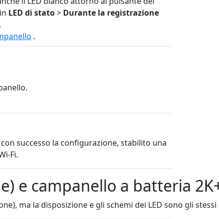
anche il LED bianco attorno al pulsante del
 in
LED di stato
>
Durante la registrazione
.
mpanello
.
panello.
con successo la configurazione, stabilito una
i-Fi.
e) e campanello a batteria 2K
ne), ma la disposizione e gli schemi dei LED sono gli stessi