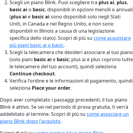
Scegli un piano Blink. Puoi scegliere tra
plus ai
,
plus
,
basic ai
o
basic
, disponibili in opzioni mensili o annuali
(
plus ai
e
basic ai
sono disponibili solo negli Stati
Uniti, in Canada e nel Regno Unito, e non sono
disponibili in Illinois a causa di una legislazione
specifica dello stato). Scopri di più su
come acquistare
più piani basic ai o basic
.
Scegli la telecamera che desideri associare al tuo piano
(solo piani
basic ai
e
basic
; plus ai e plus coprono tutte
le telecamere del tuo account), quindi seleziona
Continue checkout
.
Verifica l'ordine e le informazioni di pagamento, quindi
seleziona
Place your order
.
Dopo aver completato i passaggi precedenti, il tuo piano
Blink è attivo. Se sei nel periodo di prova gratuita, ti verrà
addebitato al termine. Scopri di più su
come associare un
piano Blink dopo l'acquisto
.
Scopri di più su
come gestire il tuo piano Blink
.