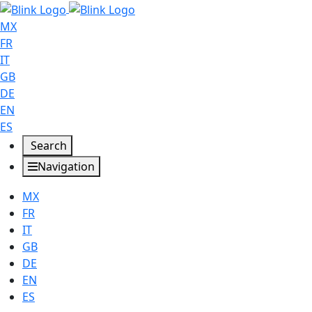
MX
FR
IT
GB
DE
EN
ES
Search
Navigation
MX
FR
IT
GB
DE
EN
ES