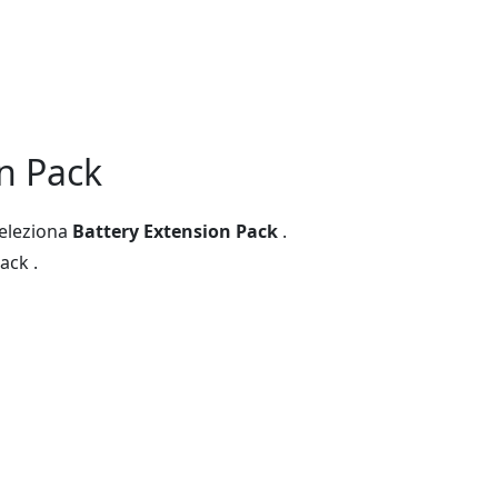
on Pack
seleziona
Battery Extension Pack
.
ack .