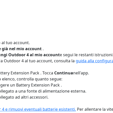
o al tuo account.
 già nel mio account
.
ngi Outdoor 4 al mio account
e segui le restanti istruzioni
ra Outdoor 4 al tuo account, consulta la
guida alla configur
ttery Extension Pack . Tocca
Continua
nell'app.
o elenco, controlla quanto segue:
ungere un Battery Extension Pack .
ollegato a una fonte di alimentazione esterna.
llegato ad altri accessori.
 e rimuovi eventuali batterie esistenti.
Per allentare la vit