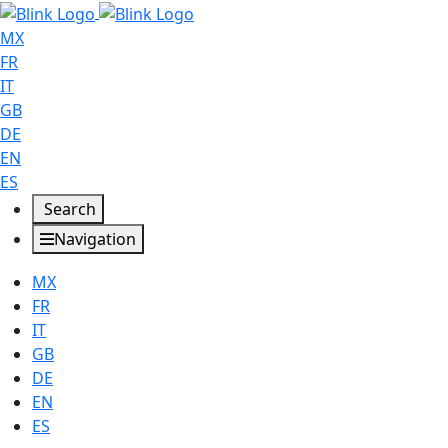
MX
FR
IT
GB
DE
EN
ES
Search
Navigation
MX
FR
IT
GB
DE
EN
ES