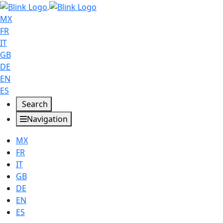
MX
FR
IT
GB
DE
EN
ES
Search
Navigation
MX
FR
IT
GB
DE
EN
ES