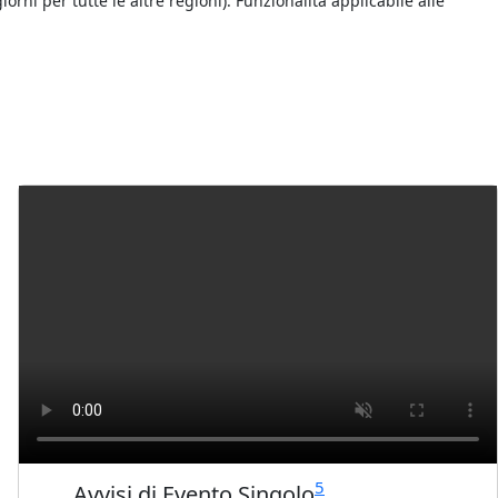
orni per tutte le altre regioni). Funzionalità applicabile alle
5
Avvisi di Evento Singolo