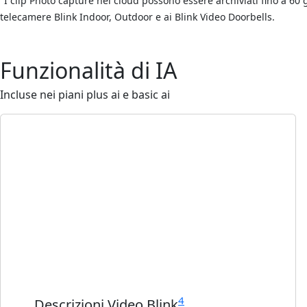
I clip Photo capture nel cloud possono essere archiviati fino a 60 g
telecamere Blink Indoor, Outdoor e ai Blink Video Doorbells.
Funzionalità di IA
Incluse nei piani plus ai e basic ai
4
Descrizioni Video Blink