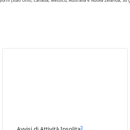
iorni (Stati Uniti, Canada, Messico, Australia e Nuova Zelanda, 30 gi
5
Avvisi di Attività Insolita