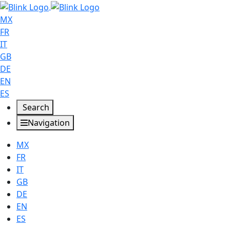
MX
FR
IT
GB
DE
EN
ES
Search
Navigation
MX
FR
IT
GB
DE
EN
ES