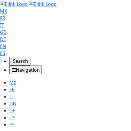
MX
FR
IT
GB
DE
EN
ES
Search
Navigation
MX
FR
IT
GB
DE
US
ES