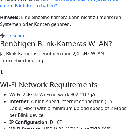
einem Blink-Konto haben?
Hinweis:
Eine einzelne Kamera kann nicht zu mehreren
Systemen oder Konten gehören.
Löschen
Benötigen Blink-Kameras WLAN?
Ja, Blink-Kameras benötigen eine 2,4-GHz-WLAN-
Internetverbindung.
Wi-Fi Network Requirements
Wi-Fi
: 2.4GHz Wi-Fi network 802.11b/g/n
Internet
: A high-speed internet connection (DSL,
Cable, Fiber) with a minimum upload speed of 2 Mbps
per Blink device
IP Configuration
: DHCP
Wi-Fi Security
: WEP, WPA, WPA2 with TKIP SSID