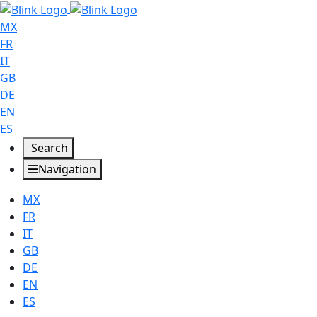
MX
FR
IT
GB
DE
EN
ES
Search
Navigation
MX
FR
IT
GB
DE
EN
ES