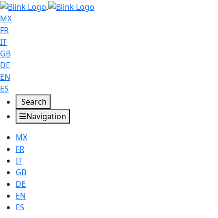
MX
FR
IT
GB
DE
EN
ES
Search
Navigation
MX
FR
IT
GB
DE
EN
ES