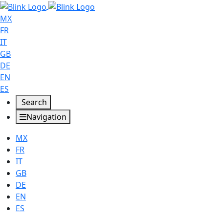
MX
FR
IT
GB
DE
EN
ES
Search
Navigation
MX
FR
IT
GB
DE
EN
ES