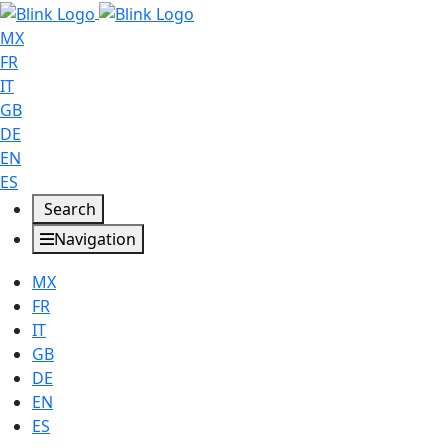
MX
FR
IT
GB
DE
EN
ES
Search
Navigation
MX
FR
IT
GB
DE
EN
ES