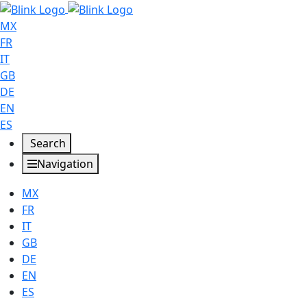
MX
FR
IT
GB
DE
EN
ES
Search
Navigation
MX
FR
IT
GB
DE
EN
ES