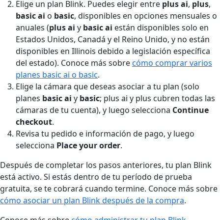
Elige un plan Blink. Puedes elegir entre
plus ai
,
plus
,
basic ai
o
basic
, disponibles en opciones mensuales o
anuales (
plus ai
y
basic ai
están disponibles solo en
Estados Unidos, Canadá y el Reino Unido, y no están
disponibles en Illinois debido a legislación específica
del estado). Conoce más sobre
cómo comprar varios
planes basic ai o basic
.
Elige la cámara que deseas asociar a tu plan (solo
planes
basic ai
y
basic
; plus ai y plus cubren todas las
cámaras de tu cuenta), y luego selecciona
Continue
checkout
.
Revisa tu pedido e información de pago, y luego
selecciona
Place your order
.
Después de completar los pasos anteriores, tu plan Blink
está activo. Si estás dentro de tu período de prueba
gratuita, se te cobrará cuando termine. Conoce más sobre
cómo asociar un plan Blink después de la compra
.
Conoce más sobre
cómo administrar tu plan Blink
.