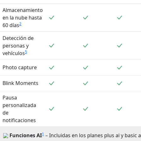
Almacenamiento
Incluido
Incluido
Incluid
en la nube hasta
2
60 días
Detección de
Incluido
Incluido
Incluid
personas y
5
vehículos
Incluido
Incluido
Incluid
Photo capture
Incluido
Incluido
Incluid
Blink Moments
Pausa
personalizada
Incluido
Incluido
Incluid
de
notificaciones
1
Funciones AI
– Incluidas en los planes plus ai y basic a