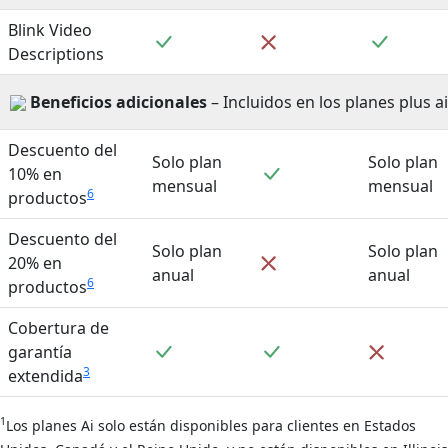
Blink Video
Incluido
Incluid
No incluido
Descriptions
Beneficios adicionales
– Incluidos en los planes plus ai
Descuento del
Solo plan
Solo plan
Incluido
10% en
mensual
mensual
6
productos
Descuento del
Solo plan
Solo plan
No incluido
20% en
anual
anual
6
productos
Cobertura de
Incluido
Incluido
No inclu
garantía
3
extendida
1
Los planes Ai solo están disponibles para clientes en Estados