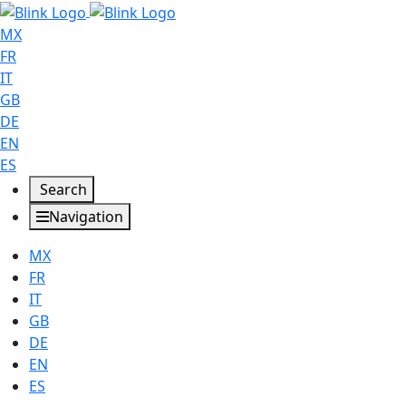
MX
FR
IT
GB
DE
EN
ES
Search
Navigation
MX
FR
IT
GB
DE
EN
ES