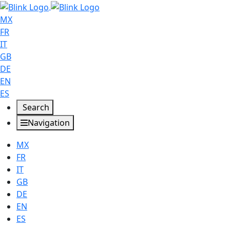
MX
FR
IT
GB
DE
EN
ES
Search
Navigation
MX
FR
IT
GB
DE
EN
ES