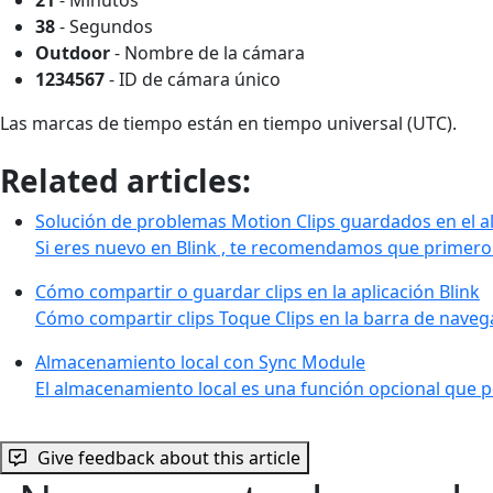
38
- Segundos
Outdoor
- Nombre de la cámara
1234567
- ID de cámara único
Las marcas de tiempo están en tiempo universal (UTC).
Related articles:
Solución de problemas Motion Clips guardados en el a
Si eres nuevo en Blink , te recomendamos que primero 
Cómo compartir o guardar clips en la aplicación Blink
Cómo compartir clips Toque Clips en la barra de navegac
Almacenamiento local con Sync Module
El almacenamiento local es una función opcional que p
Give feedback about this article