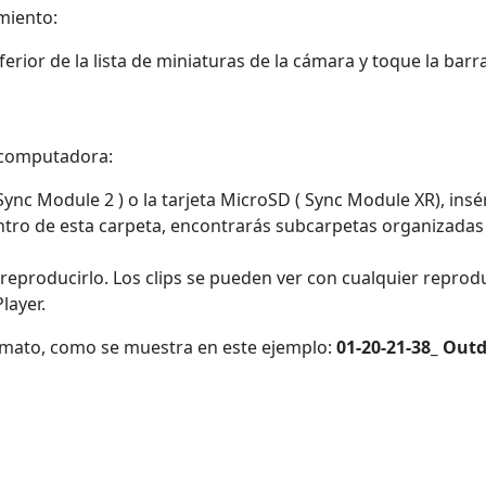
miento:
nferior de la lista de miniaturas de la cámara y toque la bar
a computadora:
ync Module 2 ) o la tarjeta MicroSD ( Sync Module XR), ins
ntro de esta carpeta, encontrarás subcarpetas organizadas
ra reproducirlo. Los clips se pueden ver con cualquier rep
layer.
ormato, como se muestra en este ejemplo:
01-20-21-38_ Out