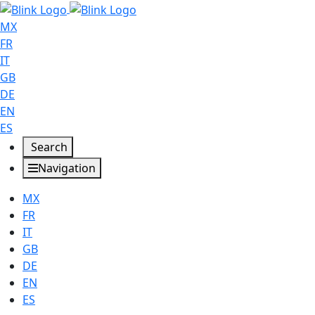
MX
FR
IT
GB
DE
EN
ES
Search
Navigation
MX
FR
IT
GB
DE
EN
ES