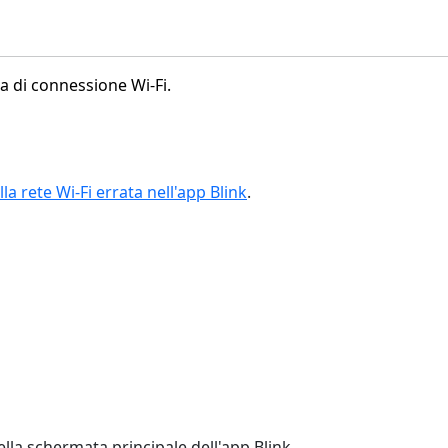
ma di connessione Wi-Fi.
la rete Wi-Fi errata nell'app Blink
.
ella schermata principale dell'app Blink.