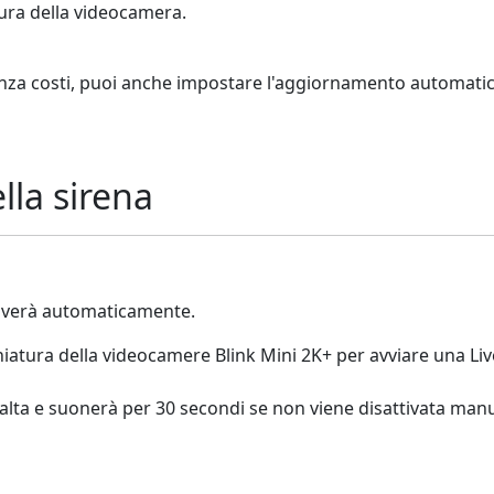
atura della videocamera.
za costi, puoi anche impostare l'aggiornamento automatico 
lla sirena
ttiverà automaticamente.
iatura della videocamere Blink Mini 2K+ per avviare una Liv
è alta e suonerà per 30 secondi se non viene disattivata ma