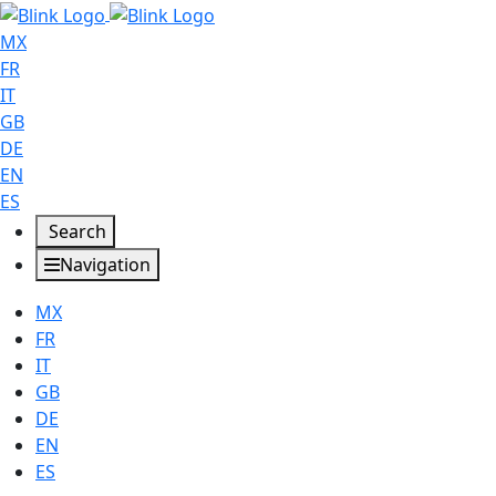
MX
FR
IT
GB
DE
EN
ES
Search
Navigation
MX
FR
IT
GB
DE
EN
ES