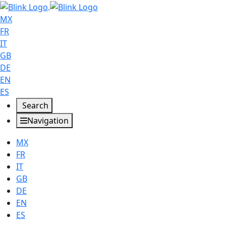
MX
FR
IT
GB
DE
EN
ES
Search
Navigation
MX
FR
IT
GB
DE
EN
ES