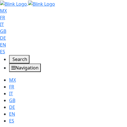
MX
FR
IT
GB
DE
EN
ES
Search
Navigation
MX
FR
IT
GB
DE
EN
ES