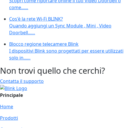
Scopri come riportare online il tuo Video Doorbell o
come...…
Cos'è la rete Wi-Fi BLINK?
Quando aggiungi un Sync Module , Mini , Video
Doorbell...…
Blocco regione telecamere Blink
I dispositivi Blink sono progettati per essere utilizzati
solo in...…
Non trovi quello che cerchi?
Contatta il supporto
Principale
Home
Prodotti