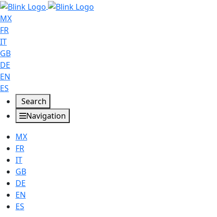
MX
FR
IT
GB
DE
EN
ES
Search
Navigation
MX
FR
IT
GB
DE
EN
ES