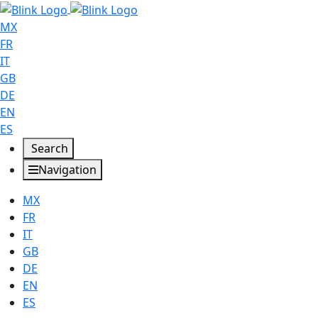
MX
FR
IT
GB
DE
EN
ES
Search
Navigation
MX
FR
IT
GB
DE
EN
ES