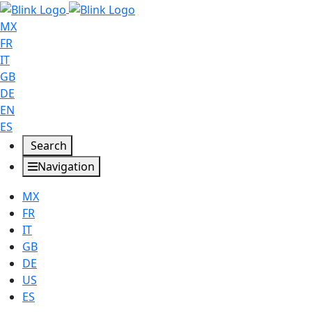
MX
FR
IT
GB
DE
EN
ES
Search
Navigation
MX
FR
IT
GB
DE
US
ES