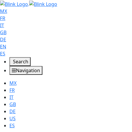
MX
FR
IT
GB
DE
EN
ES
Search
Navigation
MX
FR
IT
GB
DE
US
ES