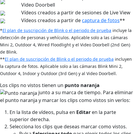
Video Doorbell
Vídeos creados a partir de sesiones de Live View
Vídeos creados a partir de
captura de fotos
**
*
El plan de suscripción de Blink o el periodo de prueba
incluye la
detección de personas y vehículos. Aplicable solo a las cámaras
Mini 2, Outdoor 4, Wired Floodlight y el Video Doorbell (2nd Gen)
de Blink.
**
El plan de suscripción de Blink o el periodo de prueba
incluyen
la captura de fotos
. Aplicable solo a las cámaras Blink Mini 2,
Outdoor 4, Indoor y Outdoor (3rd Gen) y al Video Doorbell.
Los clips no vistos tienen un
punto naranja
junto a su marca de tiempo. Para eliminar
el punto naranja y marcar los clips como vistos sin verlos:
En la lista de vídeos, pulsa en
Editar
en la parte
superior derecha.
Selecciona los clips que deseas marcar como vistos.
Pulsa
Seleccionar todo
para elegir todos los clips.