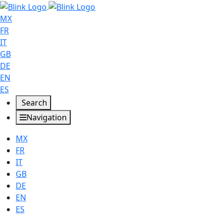
MX
FR
IT
GB
DE
EN
ES
Search
Navigation
MX
FR
IT
GB
DE
EN
ES