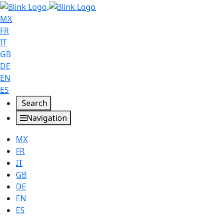
MX
FR
IT
GB
DE
EN
ES
Search
Navigation
MX
FR
IT
GB
DE
EN
ES