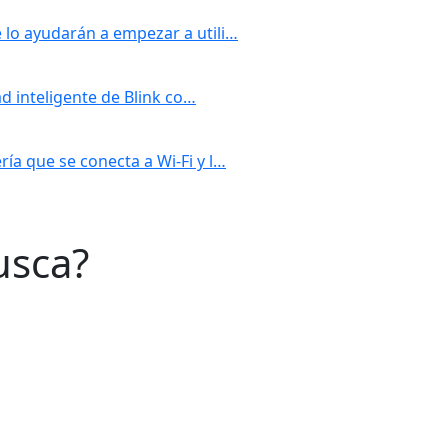
lo ayudarán a empezar a utili…
ad inteligente de Blink co…
a que se conecta a Wi-Fi y l…
usca?