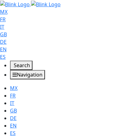
MX
FR
IT
GB
DE
EN
ES
Search
Navigation
MX
FR
IT
GB
DE
EN
ES