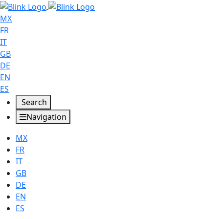
MX
FR
IT
GB
DE
EN
ES
Search
Navigation
MX
FR
IT
GB
DE
EN
ES