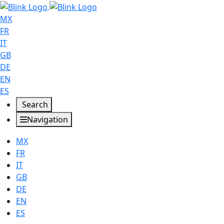
MX
FR
IT
GB
DE
EN
ES
Search
Navigation
MX
FR
IT
GB
DE
EN
ES