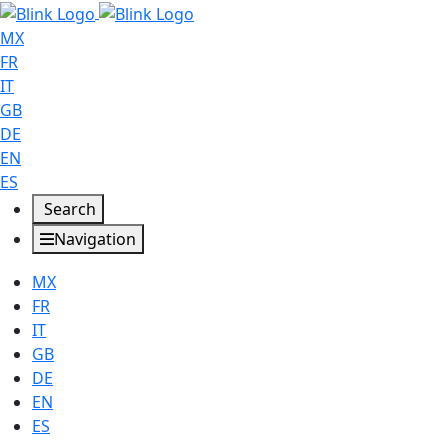
MX
FR
IT
GB
DE
EN
ES
Search
Navigation
MX
FR
IT
GB
DE
EN
ES